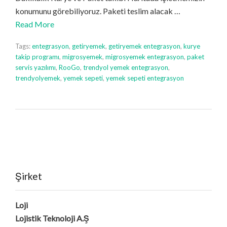
konumunu görebiliyoruz. Paketi teslim alacak …
Read More
Tags:
entegrasyon
,
getiryemek
,
getiryemek entegrasyon
,
kurye
takip programı
,
migrosyemek
,
migrosyemek entegrasyon
,
paket
servis yazılımı
,
RooGo
,
trendyol yemek entegrasyon
,
trendyolyemek
,
yemek sepeti
,
yemek sepeti entegrasyon
Şirket
Loji
Lojistik Teknoloji A.Ş