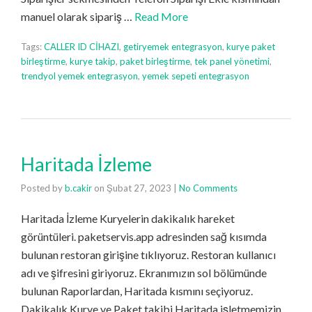
manuel olarak sipariş …
Read More
Tags:
CALLER ID CİHAZI
,
getiryemek entegrasyon
,
kurye paket
birleştirme
,
kurye takip
,
paket birleştirme
,
tek panel yönetimi
,
trendyol yemek entegrasyon
,
yemek sepeti entegrasyon
Haritada İzleme
Posted by
b.cakir
on
Şubat 27, 2023
|
No Comments
Haritada İzleme Kuryelerin dakikalık hareket
görüntüleri. paketservis.app adresinden sağ kısımda
bulunan restoran girişine tıklıyoruz. Restoran kullanıcı
adı ve şifresini giriyoruz. Ekranımızın sol bölümünde
bulunan Raporlardan, Haritada kısmını seçiyoruz.
Dakikalık Kurye ve Paket takibi Haritada işletmemizin