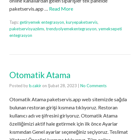
online kanallardan gelen siparişler tek panelde
paketservis.app …
Read More
Tags:
getiryemek entegrasyon
,
kuryepaketservis
,
paketservisyazılımı
,
trendyolyemekentegrasyon
,
yemeksepeti
entegrasyon
Otomatik Atama
Posted by
b.cakir
on
Şubat 28, 2023
|
No Comments
Otomatik Atama paketservis.app web sitemizde sağda
bulunan restoran girişi kısmına tıklıyoruz. Restoran
kullanıcı adı ve şifresini giriyoruz. Otomatik Atama
özelliğimizi aktif hale getirmek için ilk önce Ayarlar
kısmından Genel ayarlar seçeneğiniz seçiyoruz. Teslimat
Yöntemi Önceligi kısmına tıklıyoruz. Tüm online