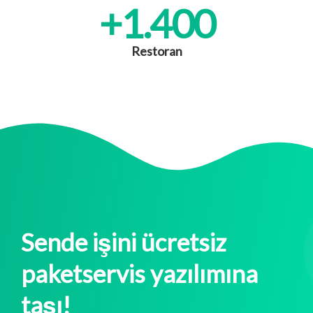
+
1.400
Restoran
Sende işini ücretsiz
paketservis yazılımına
taşı!