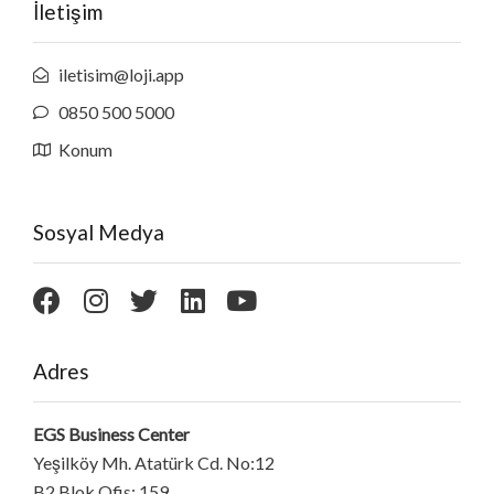
İletişim
iletisim@loji.app
0850 500 5000
Konum
Sosyal Medya
Adres
EGS Business Center
Yeşilköy Mh. Atatürk Cd. No:12
B2 Blok Ofis: 159