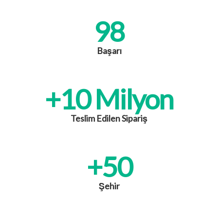
98
Başarı
+
10
 Milyon
Teslim Edilen Sipariş
+
50
Şehir