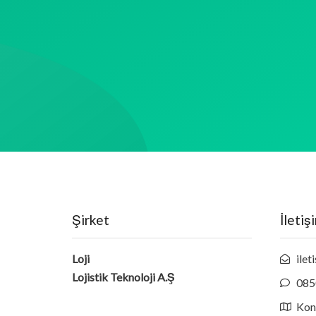
Şirket
İletiş
Loji
ilet
Lojistik Teknoloji A.Ş
085
Ko