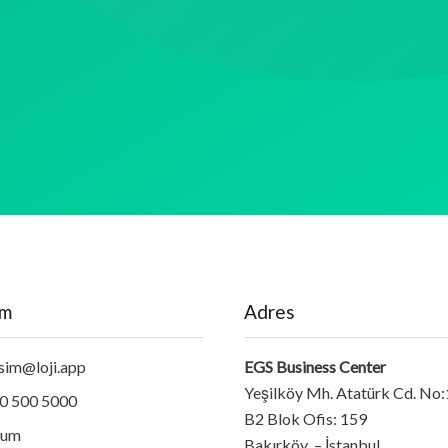
im
Adres
isim@loji.app
EGS Business Center
Yeşilköy Mh. Atatürk Cd. No
0 500 5000
B2 Blok Ofis: 159
num
Bakırköy – İstanbul